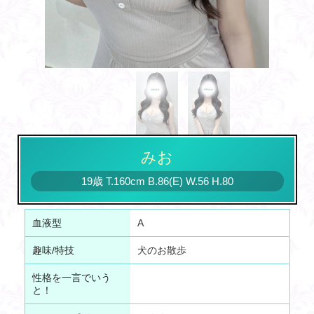
みお
19歳
T
.160cm
B
.86(E)
W
.56
H
.80
血液型
A
趣味/特技
犬のお散歩
性格を一言でいう
と！