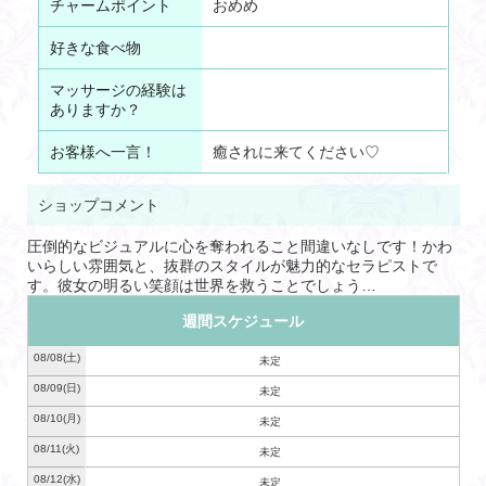
チャームポイント
おめめ
好きな食べ物
マッサージの経験は
ありますか？
お客様へ一言！
癒されに来てください♡
ショップコメント
圧倒的なビジュアルに心を奪われること間違いなしです！かわ
いらしい雰囲気と、抜群のスタイルが魅力的なセラピストで
す。彼女の明るい笑顔は世界を救うことでしょう…
週間スケジュール
08/08
(土)
未定
08/09
(日)
未定
08/10
(月)
未定
08/11
(火)
未定
08/12
(水)
未定